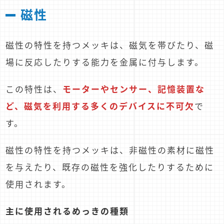
磁性
磁性の特性を持つメッキは、磁気を帯びたり、磁
場に反応したりする能力を金属に付与します。
この特性は、
モーターやセンサー、記憶装置な
ど、磁気を利用する多くのデバイスに不可欠
で
す。
磁性の特性を持つメッキは、非磁性の素材に磁性
を与えたり、既存の磁性を強化したりするために
使用されます。
主に使用されるめっきの種類