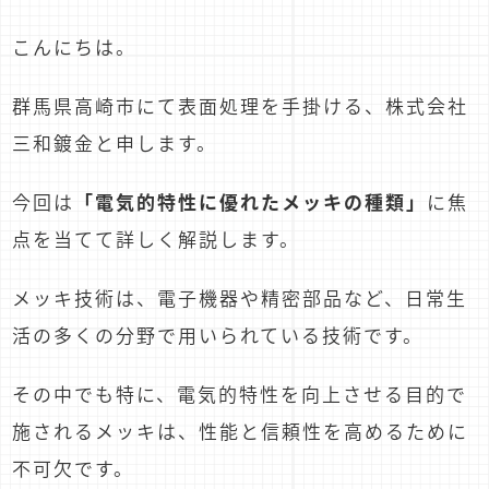
こんにちは。
群馬県高崎市にて表面処理を手掛ける、株式会社
三和鍍金と申します。
今回は
「電気的特性に優れたメッキの種類」
に焦
点を当てて詳しく解説します。
メッキ技術は、電子機器や精密部品など、日常生
活の多くの分野で用いられている技術です。
その中でも特に、電気的特性を向上させる目的で
施されるメッキは、性能と信頼性を高めるために
不可欠です。