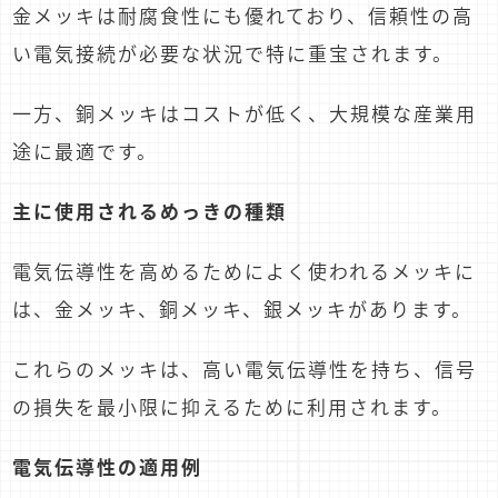
金メッキは耐腐食性にも優れており、信頼性の高
い電気接続が必要な状況で特に重宝されます。
一方、銅メッキはコストが低く、大規模な産業用
途に最適です。
主に使用されるめっきの種類
電気伝導性を高めるためによく使われるメッキに
は、金メッキ、銅メッキ、銀メッキがあります。
これらのメッキは、高い電気伝導性を持ち、信号
の損失を最小限に抑えるために利用されます。
電気伝導性の適用例