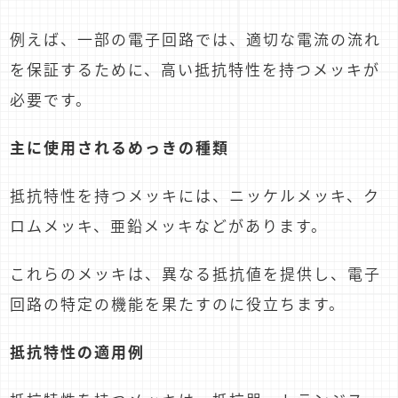
例えば、一部の電子回路では、適切な電流の流れ
を保証するために、高い抵抗特性を持つメッキが
必要です。
主に使用されるめっきの種類
抵抗特性を持つメッキには、ニッケルメッキ、ク
ロムメッキ、亜鉛メッキなどがあります。
これらのメッキは、異なる抵抗値を提供し、電子
回路の特定の機能を果たすのに役立ちます。
抵抗特性の適用例