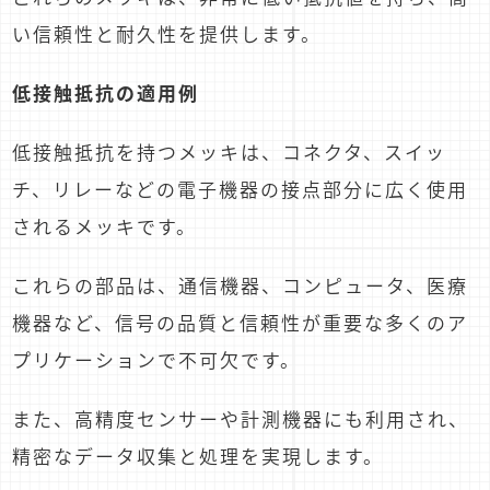
い信頼性と耐久性を提供します。
低接触抵抗の適用例
低接触抵抗を持つメッキは、コネクタ、スイッ
チ、リレーなどの電子機器の接点部分に広く使用
されるメッキです。
これらの部品は、通信機器、コンピュータ、医療
機器など、信号の品質と信頼性が重要な多くのア
プリケーションで不可欠です。
また、高精度センサーや計測機器にも利用され、
精密なデータ収集と処理を実現します。