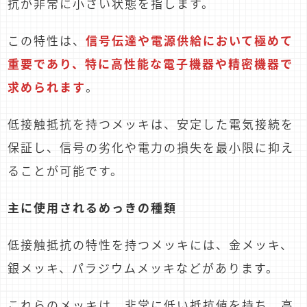
抗が非常に小さい状態を指します。
この特性は、
信号伝達や電源供給において極めて
重要であり、特に高性能な電子機器や精密機器で
求められます
。
低接触抵抗を持つメッキは、安定した電気接続を
保証し、信号の劣化や電力の損失を最小限に抑え
ることが可能です。
主に使用されるめっきの種類
低接触抵抗の特性を持つメッキには、金メッキ、
銀メッキ、パラジウムメッキなどがあります。
これらのメッキは、非常に低い抵抗値を持ち、高