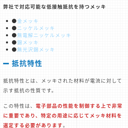
弊社で対応可能な低接触抵抗を持つメッキ
●
金メッキ
●
ニッケルメッキ
●
無電解ニッケルメッキ
●
錫メッキ
●
無光沢錫メッキ
抵抗特性
抵抗特性とは、メッキされた材料が電流に対して
示す抵抗の性質です。
この特性は、
電子部品の性能を制御する上で非常
に重要であり、特定の用途に応じてメッキ材料を
選定する必要があります
。