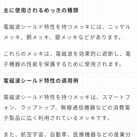
主に使用されるめっきの種類
電磁波シールド特性を持つメッキには、ニッケル
メッキ、銅メッキ、銀メッキなどがあります。
これらのメッキは、電磁波を効果的に遮断し、電
子機器の性能を保護するために使用されます。
電磁波シールド特性の適用例
電磁波シールド特性を持つメッキは、スマートフ
ォン、ラップトップ、無線通信機器などの消費電
子製品に広く利用されているメッキです。
また、航空宇宙、自動車、医療機器などの産業分