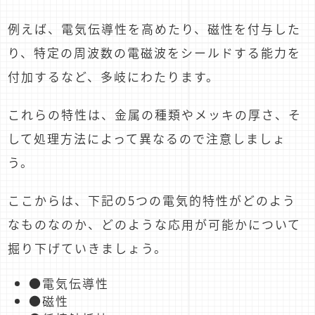
例えば、電気伝導性を高めたり、磁性を付与した
り、特定の周波数の電磁波をシールドする能力を
付加するなど、多岐にわたります。
これらの特性は、金属の種類やメッキの厚さ、そ
して処理方法によって異なるので注意しましょ
う。
ここからは、下記の5つの電気的特性がどのよう
なものなのか、どのような応用が可能かについて
掘り下げていきましょう。
●電気伝導性
●磁性