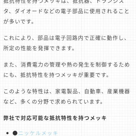
抵抗特性を持つメッキは、抵抗器、トランジス
タ、ダイオードなどの電子部品に使用されること
が多いです。
これにより、部品は電子回路内で正確に動作し、
所定の性能を発揮できます。
また、消費電力の管理や熱の発生を制御するため
にも、抵抗特性を持つメッキが重要です。
このような特性は、家電製品、自動車、産業機器
など、多くの分野で求められています。
弊社で対応可能な抵抗特性を持つメッキ
●
ニッケルメッキ