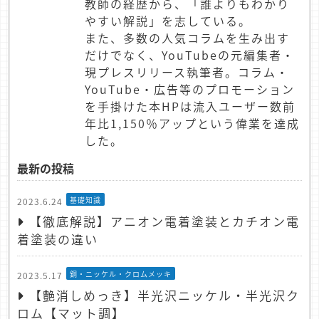
教師の経歴から、「誰よりもわかり
やすい解説」を志している。
また、多数の人気コラムを生み出す
だけでなく、YouTubeの元編集者・
現プレスリリース執筆者。コラム・
YouTube・広告等のプロモーション
を手掛けた本HPは流入ユーザー数前
年比1,150％アップという偉業を達成
した。
最新の投稿
基礎知識
2023.6.24
【徹底解説】アニオン電着塗装とカチオン電
着塗装の違い
銅・ニッケル・クロムメッキ
2023.5.17
【艶消しめっき】半光沢ニッケル・半光沢ク
ロム【マット調】