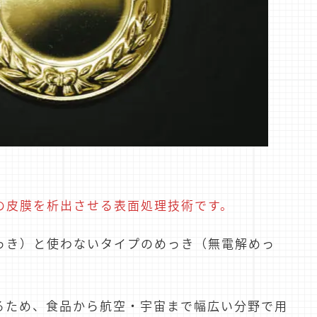
の皮膜を析出させる表面処理技術です。
っき）と使わないタイプのめっき（無電解めっ
るため、食品から航空・宇宙まで幅広い分野で用