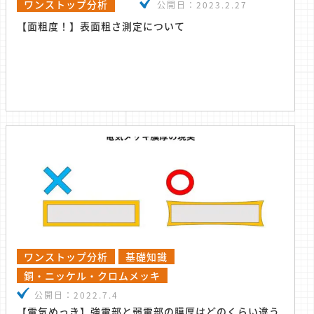
ワンストップ分析
公開日：
2023.2.27
【面粗度！】表面粗さ測定について
ワンストップ分析
基礎知識
銅・ニッケル・クロムメッキ
公開日：
2022.7.4
【電気めっき】強電部と弱電部の膜厚はどのくらい違う