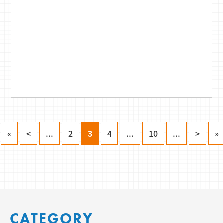
«
<
...
2
3
4
...
10
...
>
»
CATEGORY