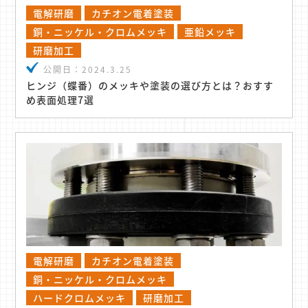
電解研磨
カチオン電着塗装
銅・ニッケル・クロムメッキ
亜鉛メッキ
研磨加工
公開日：
2024.3.25
ヒンジ（蝶番）のメッキや塗装の選び方とは？おすす
め表面処理7選
電解研磨
カチオン電着塗装
銅・ニッケル・クロムメッキ
ハードクロムメッキ
研磨加工