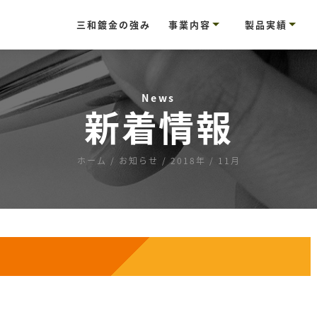
三和鍍金の強み
事業内容
製品実績
めっき事業
塗装事業
研磨事業
リサイクル事業
表面処理対応事
対応可能な表面
銅
酸
シ
不
ア
亜
ア
無
ハ
脱
錫
カ
酸
シ
溶
粉
電
化
シ
研
剥
有
太
News
新着情報
ホーム
/
お知らせ
/
2018年
/
11月