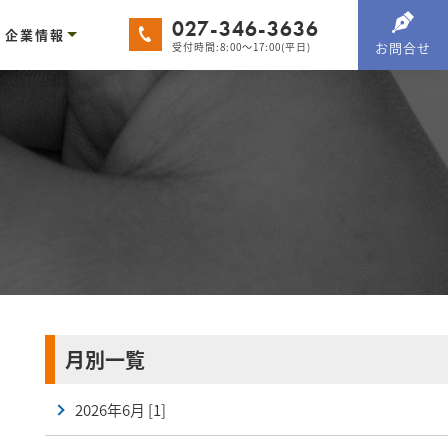
027-346-3636
企業情報
お問合せ
受付時間:8:00～17:00(平日)
例
処理一覧
・ニッケル・クロムメッキ
洗処理
ョットブラスト
動態化処理
ロジン処理
鉛メッキ
ルマイト処理
電解ニッケルメッキ
ードクロムメッキ
脂洗浄
メッキ
チオン電着塗装
洗処理
ョットブラスト
剤塗装
体塗装
解研磨
学研磨
ョットブラスト
磨加工
離事業
価物買取事業
陽光パネルリサイクル事業
会社概要
所有設備
採用情報
月別一覧
2026年6月 [1]