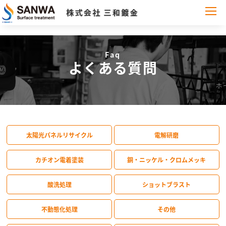
Faq
よくある質問
ホ
太陽光パネルリサイクル
電解研磨
カチオン電着塗装
銅・ニッケル・クロムメッキ
酸洗処理
ショットブラスト
不動態化処理
その他