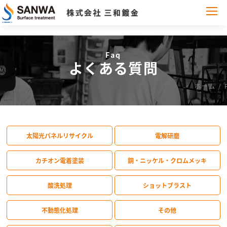
Faq
よくある質問
ホーム
/
太陽光パネルリサイクル
電解研磨
カチオン電着塗装
銅・ニッケル・クロムメッキ
酸洗処理
ショットブラスト
不動態化処理
その他