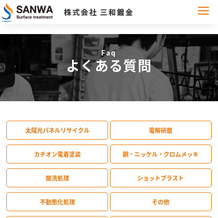
Faq
よくある質問
太陽光パネルリサイクル
電解研磨
カチオン電着塗装
銅・ニッケル・クロムメッキ
酸洗処理
ショットブラスト
不動態化処理
その他