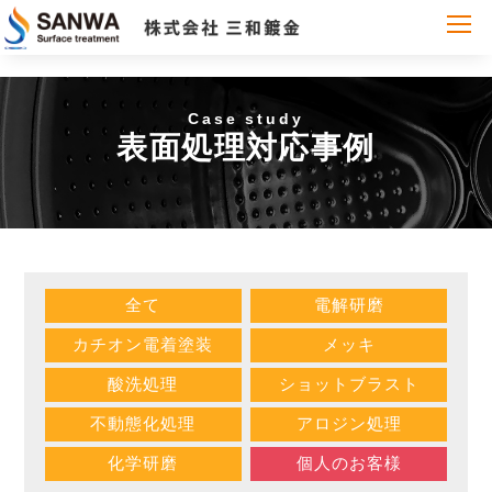
case study
表面処理対応事例
全て
電解研磨
カチオン電着塗装
メッキ
酸洗処理
ショットブラスト
不動態化処理
アロジン処理
化学研磨
個人のお客様