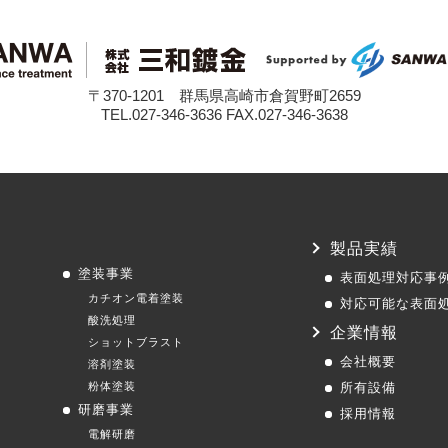
〒370-1201 群馬県高崎市倉賀野町2659
TEL.027-346-3636 FAX.027-346-3638
製品実績
塗装事業
表面処理対応事
カチオン電着塗装
対応可能な表面
酸洗処理
企業情報
ショットブラスト
会社概要
溶剤塗装
粉体塗装
所有設備
研磨事業
採用情報
電解研磨