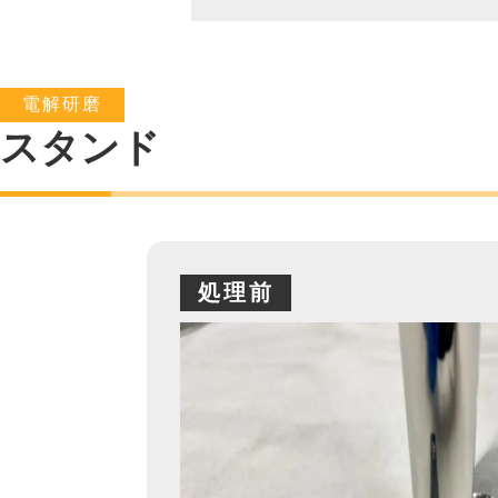
電解研磨
スタンド
処理前