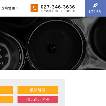
027-346-3636
企業情報
お問合せ
受付時間:8:00～17:00(平日)
例
処理一覧
・ニッケル・クロムメッキ
洗処理
ョットブラスト
動態化処理
ロジン処理
鉛メッキ
ルマイト処理
電解ニッケルメッキ
ードクロムメッキ
脂洗浄
メッキ
チオン電着塗装
洗処理
ョットブラスト
剤塗装
体塗装
解研磨
学研磨
ョットブラスト
磨加工
離事業
価物買取事業
陽光パネルリサイクル事業
会社概要
所有設備
採用情報
酸洗処理
個人のお客様