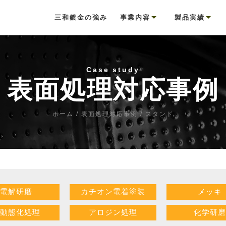
三和鍍金の強み
事業内容
製品実績
めっき事業
塗装事業
研磨事業
リサイクル事業
表面処理対応事
対応可能な表面
銅
酸
シ
不
ア
亜
ア
無
ハ
脱
錫
カ
酸
シ
溶
粉
電
化
シ
研
剥
有
太
case study
表面処理対応事例
ホーム
/
表面処理対応事例
/
スタンド
電解研磨
カチオン電着塗装
メッキ
動態化処理
アロジン処理
化学研磨