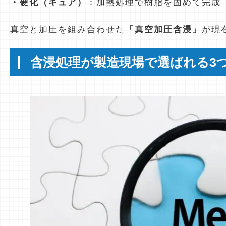
・硬化（キュア）
：加熱処理で樹脂を固めて完成
真空と加圧を組み合わせた
「真空加圧含浸」
が現
含浸処理が製造現場で選ばれる3