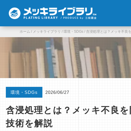
ホーム
/
メッキライブラリ
/
環境・SDGs
/
含浸処理とは？メッキ不良
環境・SDGs
2026/06/27
含浸処理とは？メッキ不良を
技術を解説