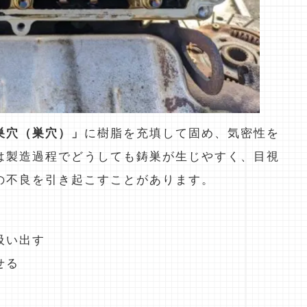
巣穴（巣穴）」
に樹脂を充填して固め、気密性を
は製造過程でどうしても鋳巣が生じやすく、目視
の不良を引き起こすことがあります。
吸い出す
せる