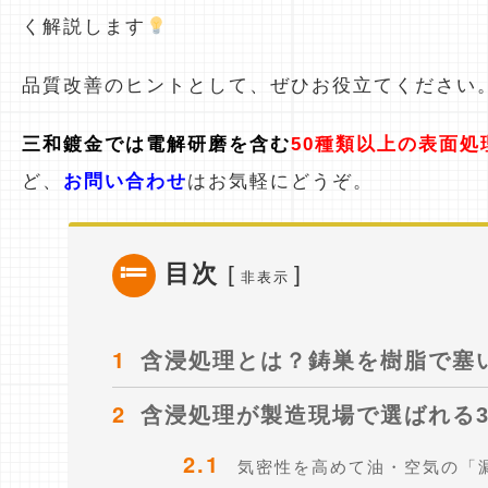
く解説します
品質改善のヒントとして、ぜひお役立てください
三和鍍金では電解研磨を含む
50種類以上の表面処
ど、
お問い合わせ
はお気軽にどうぞ。
目次
[
]
非表示
1
含浸処理とは？鋳巣を樹脂で塞
2
含浸処理が製造現場で選ばれる
2.1
気密性を高めて油・空気の「