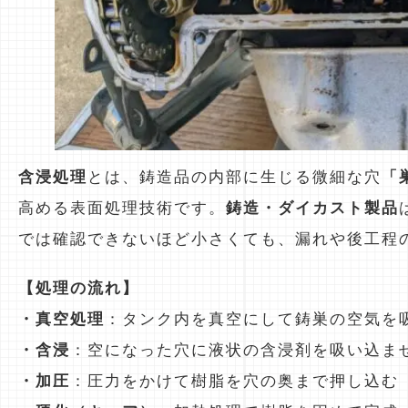
含浸処理
とは、鋳造品の内部に生じる微細な穴
「
高める表面処理技術です。
鋳造・ダイカスト製品
では確認できないほど小さくても、漏れや後工程
【処理の流れ】
・真空処理
：タンク内を真空にして鋳巣の空気を
・含浸
：空になった穴に液状の含浸剤を吸い込ま
・加圧
：圧力をかけて樹脂を穴の奥まで押し込む