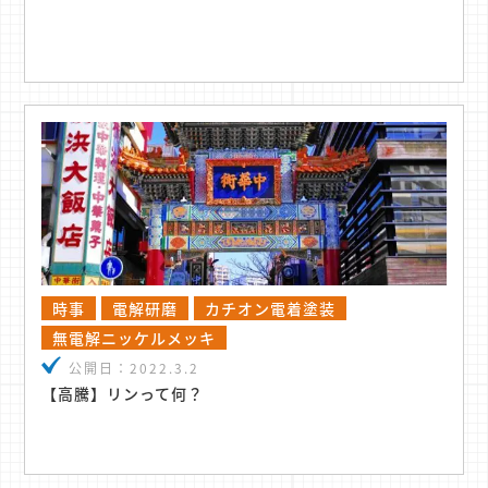
時事
電解研磨
カチオン電着塗装
無電解ニッケルメッキ
公開日：
2022.3.2
【高騰】リンって何？