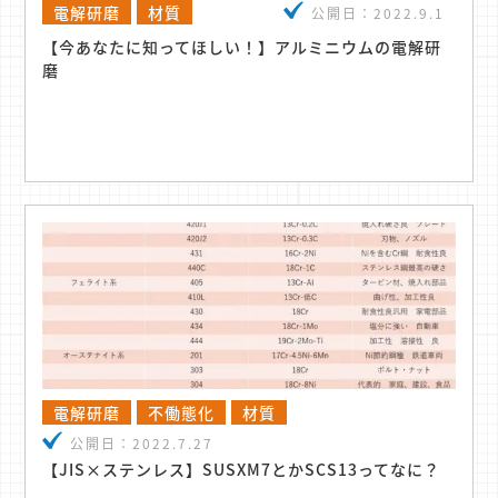
電解研磨
材質
公開日：
2022.9.1
【今あなたに知ってほしい！】アルミニウムの電解研
磨
電解研磨
不働態化
材質
公開日：
2022.7.27
【JIS×ステンレス】SUSXM7とかSCS13ってなに？