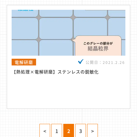
電解研磨
公開日：
2021.2.26
【熱処理×電解研磨】ステンレスの鋭敏化
<
1
2
3
>