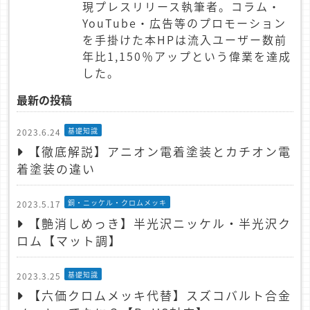
現プレスリリース執筆者。コラム・
YouTube・広告等のプロモーション
を手掛けた本HPは流入ユーザー数前
年比1,150％アップという偉業を達成
した。
最新の投稿
基礎知識
2023.6.24
【徹底解説】アニオン電着塗装とカチオン電
着塗装の違い
銅・ニッケル・クロムメッキ
2023.5.17
【艶消しめっき】半光沢ニッケル・半光沢ク
ロム【マット調】
基礎知識
2023.3.25
【六価クロムメッキ代替】スズコバルト合金