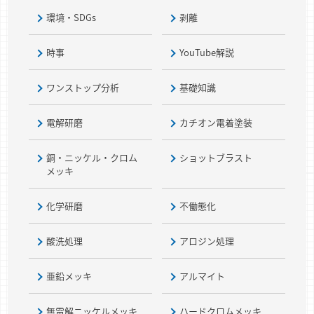
環境・SDGs
剥離
時事
YouTube解説
ワンストップ分析
基礎知識
電解研磨
カチオン電着塗装
銅・ニッケル・クロム
ショットブラスト
メッキ
化学研磨
不働態化
酸洗処理
アロジン処理
亜鉛メッキ
アルマイト
無電解ニッケルメッキ
ハードクロムメッキ