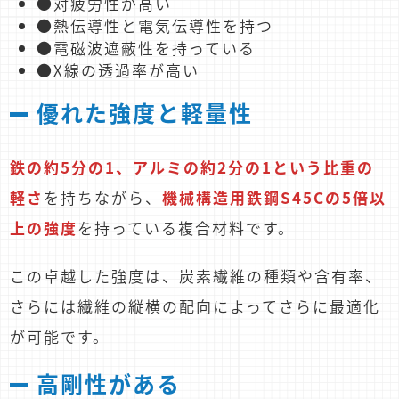
●対疲労性が高い
●熱伝導性と電気伝導性を持つ
●電磁波遮蔽性を持っている
●X線の透過率が高い
優れた強度と軽量性
鉄の約5分の1、アルミの約2分の1という比重の
軽さ
を持ちながら、
機械構造用鉄鋼S45Cの5倍以
上の強度
を持っている複合材料です。
この卓越した強度は、炭素繊維の種類や含有率、
さらには繊維の縦横の配向によってさらに最適化
が可能です。
高剛性がある